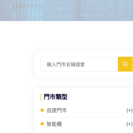
門市類型
自提門市
(+)
智能櫃
(+)