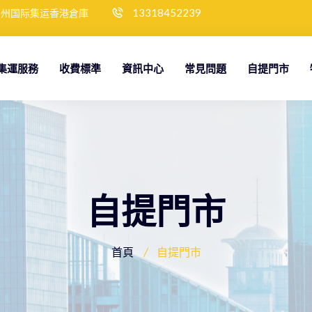
13318452239
神州国际集运香港倉庫
集運服務
收費標準
資訊中心
常見問題
自提門市
自提門市
首頁
自提門市