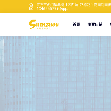
东莞市虎门镇赤岗社区西坊1路標記牛肉面對面
1346565799@qq.com
首頁
淘寶店鋪