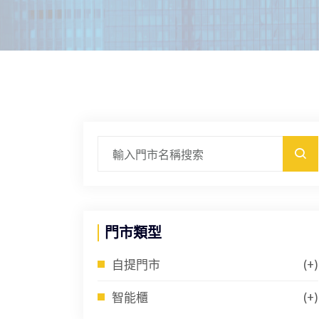
門市類型
自提門市
(+)
智能櫃
(+)