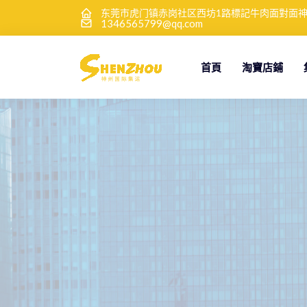
东莞市虎门镇赤岗社区西坊1路標記牛肉面對面
1346565799@qq.com
首頁
淘寶店鋪