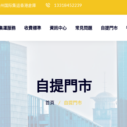
13318452239
神州国际集运香港倉庫
集運服務
收費標準
資訊中心
常見問題
自提門市
自提門市
首頁
自提門市