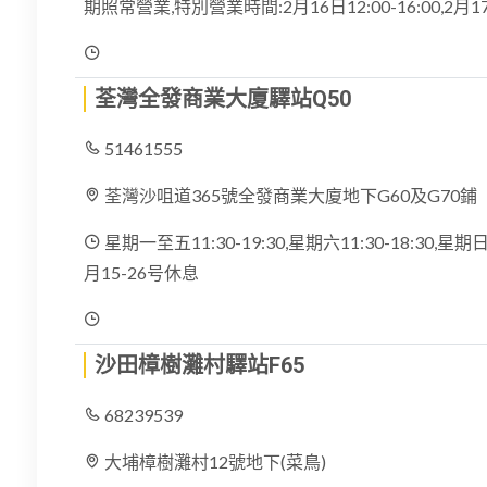
期照常營業,特別營業時間:2月16日12:00-16:00,2月
荃灣全發商業大廈驛站Q50
51461555
荃灣沙咀道365號全發商業大廈地下G60及G70鋪
星期一至五11:30-19:30,星期六11:30-18:30,星
月15-26号休息
沙田樟樹灘村驛站F65
68239539
大埔樟樹灘村12號地下(菜鳥)