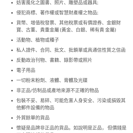
妨害風化之圖書、照片、雕塑品或器具;
侵犯商標、著作權或智慧財產權之物品;
貨幣、增值稅發票、其他稅票或有價證券、金銀財
寶、古董、貴重金屬 (黃金、白銀、稀有貴 金屬)
活動物、植物或種子
私人證件、合同、批文、批鎖單或具通信性質之信函
反動政治刊物、書籍、錄影帶或照片
電子用品
一切粉末粉劑、液體、膏體及光碟
非正品/仿制品或產地來源不正確的物品
包裝不妥、易碎、可能危害人身安全、污染或損毀其
他郵件設備的物品
外貿餘單的貨品
懷疑是品牌非正品的貨品。如說明是正品， 但價錢是