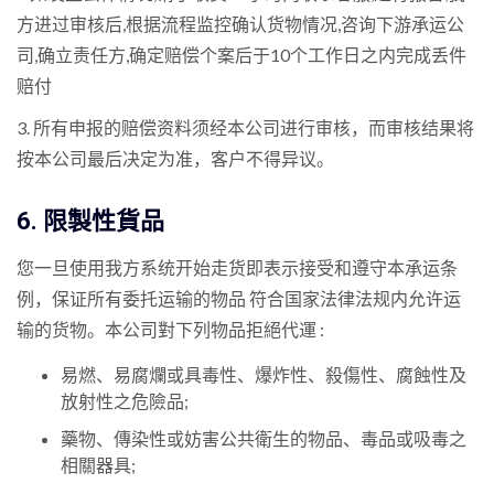
方进过审核后,根据流程监控确认货物情况,咨询下游承运公
司,确立责任方,确定赔偿个案后于10个工作日之内完成丢件
赔付
3. 所有申报的赔偿资料须经本公司进行审核，而审核结果将
按本公司最后决定为准，客户不得异议。
6. 限製性貨品
您一旦使用我方系统开始走货即表示接受和遵守本承运条
例，保证所有委托运输的物品 符合国家法律法规内允许运
输的货物。本公司對下列物品拒絕代運 :
易燃、易腐爛或具毒性、爆炸性、殺傷性、腐蝕性及
放射性之危險品;
藥物、傳染性或妨害公共衛生的物品、毒品或吸毒之
相關器具;