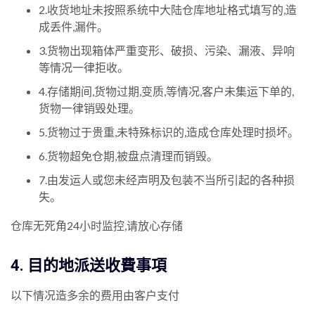
2.收货地址未按照系统中大陆仓库地址格式填写的,造
成丢件,漏件。
3.货物出现箱体严重变形、破损、污染、漏液、异响
等情况一律拒收。
4.存储期间,货物过期,变质,等情况,客户未集运下单的,
货物一律销毁处理。
5.货物过于贵重,未特殊标识的,造成仓库处理时损坏。
6.货物超免仓期,被盘点清理而销毁。
7.由发运人或您未经声明及包装不当所引起的各种损
失。
仓库无死角24小时监控,请放心存储
4. 目的地派送收費事項
以下情况造多余的费用由客户支付