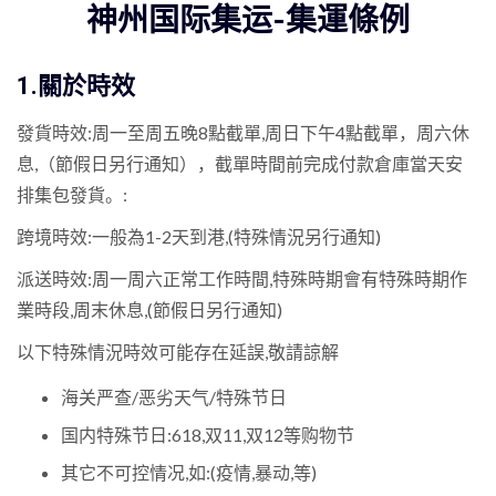
神州国际集运-集運條例
1.關於時效
發貨時效:周一至周五晚8點截單,周日下午4點截單，周六休
息,（節假日另行通知），截單時間前完成付款倉庫當天安
排集包發貨。:
跨境時效:一般為1-2天到港,(特殊情況另行通知)
派送時效:周一周六正常工作時間,特殊時期會有特殊時期作
業時段,周末休息,(節假日另行通知)
以下特殊情況時效可能存在延誤,敬請諒解
海关严查/恶劣天气/特殊节日
国内特殊节日:618,双11,双12等购物节
其它不可控情况,如:(疫情,暴动,等)