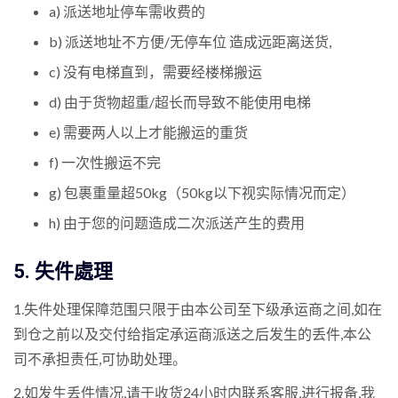
a) 派送地址停车需收费的
b) 派送地址不方便/无停车位 造成远距离送货,
c) 没有电梯直到，需要经楼梯搬运
d) 由于货物超重/超长而导致不能使用电梯
e) 需要两人以上才能搬运的重货
f) 一次性搬运不完
g) 包裹重量超50kg（50kg以下视实际情况而定）
h) 由于您的问题造成二次派送产生的费用
5. 失件處理
1.失件处理保障范围只限于由本公司至下级承运商之间,如在
到仓之前以及交付给指定承运商派送之后发生的丢件,本公
司不承担责任,可协助处理。
2.如发生丢件情况,请于收货24小时内联系客服,进行报备,我