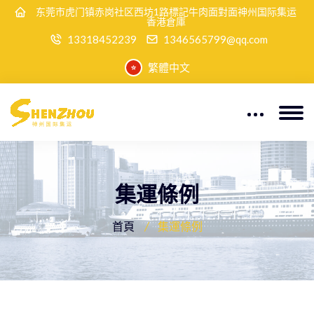
东莞市虎门镇赤岗社区西坊1路標記牛肉面對面神州国际集运
香港倉庫
13318452239
1346565799@qq.com
繁體中文
集運條例
首頁
集運條例