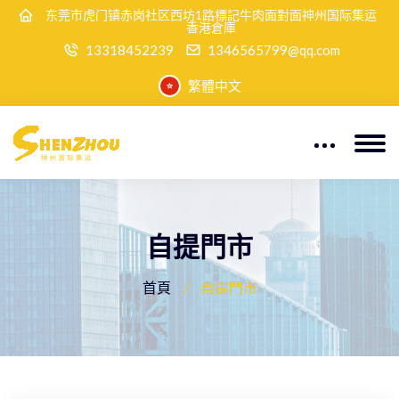
东莞市虎门镇赤岗社区西坊1路標記牛肉面對面神州国际集运
香港倉庫
13318452239
1346565799@qq.com
繁體中文
自提門市
首頁
自提門市